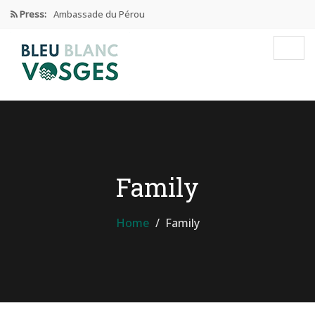
Press:
Ambassade du Pérou
Prix Edgar Faure 2024
Éducation Et Industrie De L’habillement
Enseignement privé sous contrat
Ambassade de CHINE dans les…
Family
Home
Family