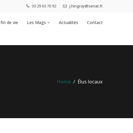
03 29 65 70 92
j.hingray@senat.fr
fin de vie
Les Mags
Actualités
Contact
Home
Élus locaux