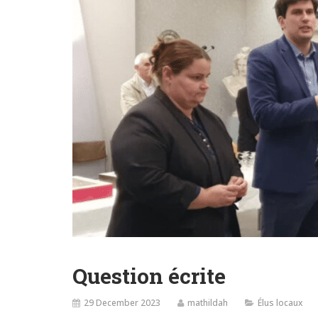
Question écrite
29 December 2023
mathildah
Élus locaux