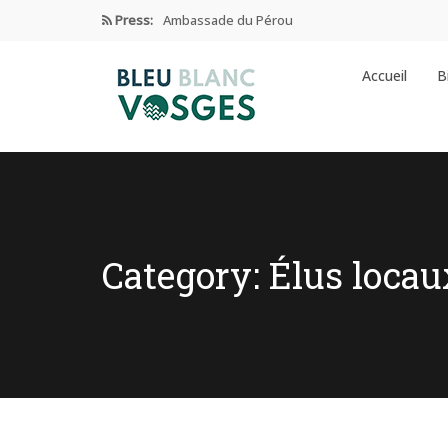
Press:
Ambassade du Pérou
Prix Edgar Faure 2024
Accueil
B
Éducation Et Industrie De L’habillement
Enseignement privé sous contrat
Ambassade de CHINE dans les…
Category: Élus locau