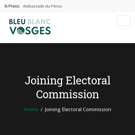
Press:
Ambassade du Pérou
Prix Edgar Faure 2024
Éducation Et Industrie De L’habillement
Enseignement privé sous contrat
Ambassade de CHINE dans les…
Joining Electoral
Commission
Home
Joining Electoral Commission