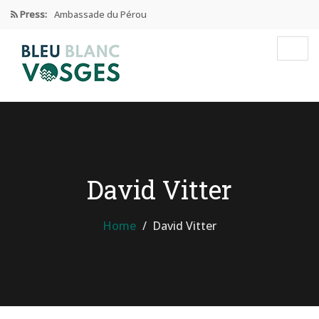
Press:
Ambassade du Pérou
Prix Edgar Faure 2024
Éducation Et Industrie De L’habillement
Enseignement privé sous contrat
Ambassade de CHINE dans les…
David Vitter
Home
David Vitter